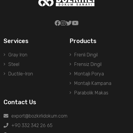
Services
Products
Gray Iron
Frenli Dingil
Steel
Frensiz Dingil
Ductile-Iron
Montajlı Porya
Montajlı Kampana
Parabolik Makas
Contact Us
export@bozkirlidokum.com
+90 332 342 26 65