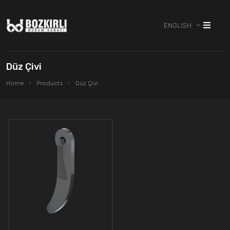
ENGLISH
Düz Çivi
Home
Products
Düz Çivi