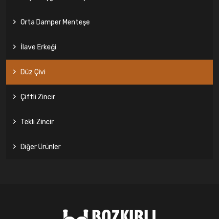
Orta Damper Menteşe
İlave Erkeği
Düz Çivi
Çiftli Zincir
Tekli Zincir
Diğer Ürünler