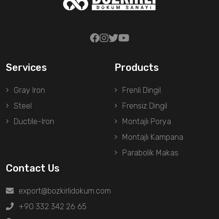
Services
Products
Gray Iron
Frenli Dingil
Steel
Frensiz Dingil
Ductile-Iron
Montajlı Porya
Montajlı Kampana
Parabolik Makas
Contact Us
export@bozkirlidokum.com
+90 332 342 26 65