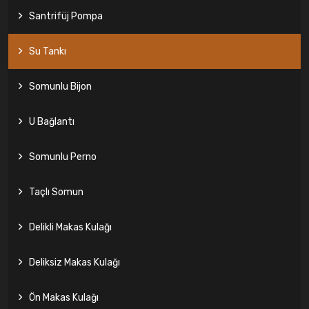
Santrifüj Pompa
Su Tankı
Somunlu Bijon
U Bağlantı
Somunlu Perno
Taçlı Somun
Delikli Makas Kulağı
Deliksiz Makas Kulağı
Ön Makas Kulağı