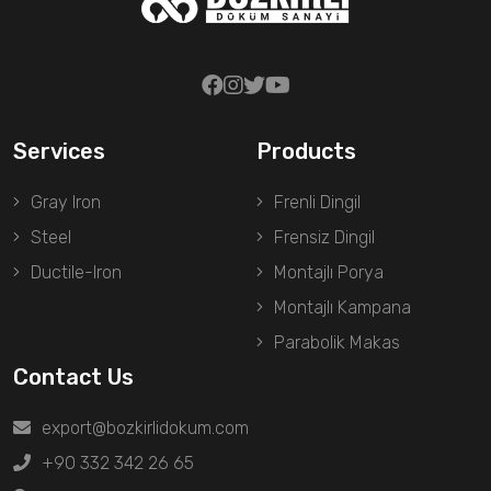
Services
Products
Gray Iron
Frenli Dingil
Steel
Frensiz Dingil
Ductile-Iron
Montajlı Porya
Montajlı Kampana
Parabolik Makas
Contact Us
export@bozkirlidokum.com
+90 332 342 26 65