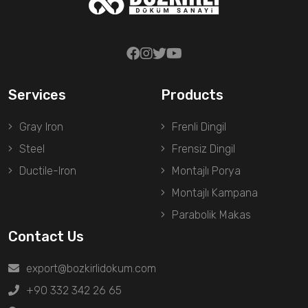
Services
Products
Gray Iron
Frenli Dingil
Steel
Frensiz Dingil
Ductile-Iron
Montajlı Porya
Montajlı Kampana
Parabolik Makas
Contact Us
export@bozkirlidokum.com
+90 332 342 26 65