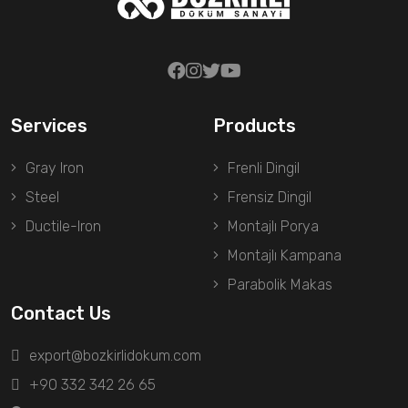
Services
Products
Gray Iron
Frenli Dingil
Steel
Frensiz Dingil
Ductile-Iron
Montajlı Porya
Montajlı Kampana
Parabolik Makas
Contact Us
export@bozkirlidokum.com
+90 332 342 26 65